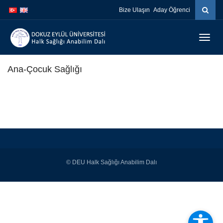
İçeriğe
Navigasyona
Bize Ulaşın
Aday Öğrenci
atla
atla
Menüy
Geç
Ana-Çocuk Sağlığı
© DEU Halk Sağlığı Anabilim Dalı