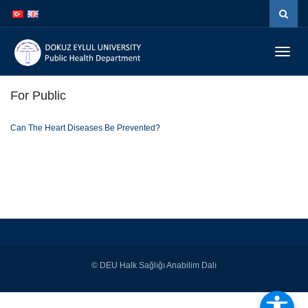
Skip to
Skip to
content
navigation
Menüy
Geç
For Public
Can The Heart Diseases Be Prevented?
© DEU Halk Sağlığı Anabilim Dalı